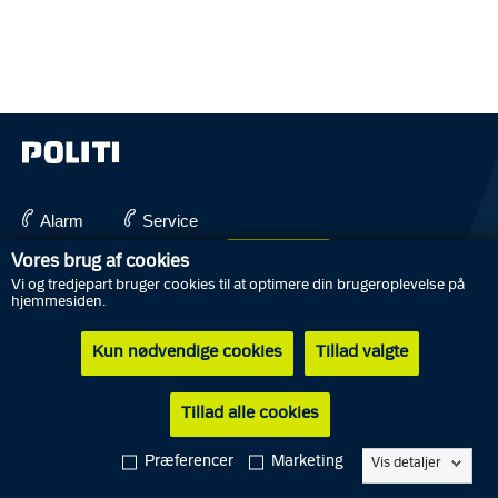
Alarm
Service
English
Vores brug af cookies
112
114
Vi og tredjepart bruger cookies til at optimere din brugeroplevelse på
hjemmesiden.
Kun nødvendige cookies
Tillad valgte
Abonnér på nyheder
Driftsstatus
Tillad alle cookies
Kontakt politiet
Tip politiet
Præferencer
Marketing
Vis detaljer
Job i politiet