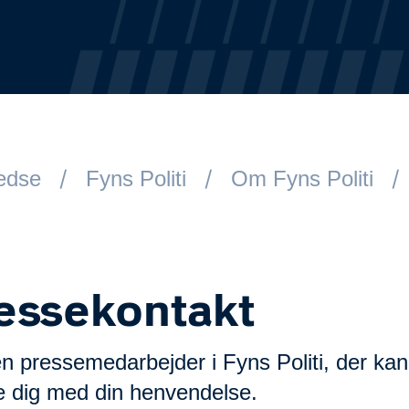
redse
Fyns Politi
Om Fyns Politi
essekontakt
n pressemedarbejder i Fyns Politi, der kan
e dig med din henvendelse.