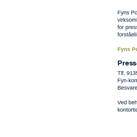
Fyns Po
virksomh
for pres
forståel
Fyns Po
Press
Tlf. 91
Fyn-kom
Besvares
Ved beh
kontorti