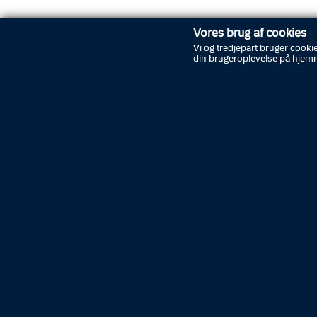
Vores brug af cookies
Vi og tredjepart bruger cookie
din brugeroplevelse på hjem
Abonnér på nyheder
Driftsstatus
Kontakt politiet
Tip politiet
Job i politiet
K
Presse
Politiattest og lægeerklæringer
Cookies