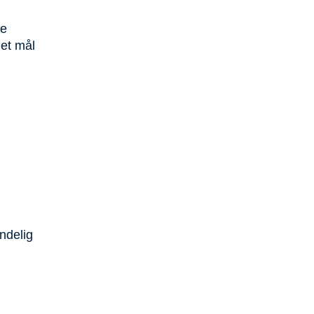
de
 et mål
ndelig