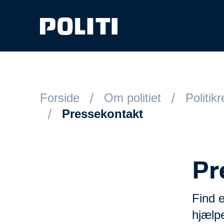
Spring til hovedindhold
Forside
Om politiet
Politik
Pressekontakt
Pr
Find e
hjælp