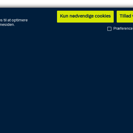
Kun nødvendige cookies
Tillad
s til at optimere
mesiden.
Præference
English
PET
Rigspolitiet
Politikredse
National enhed for Særlig
riminalitet
Hvidvasksekretariatet
Færøernes Politi