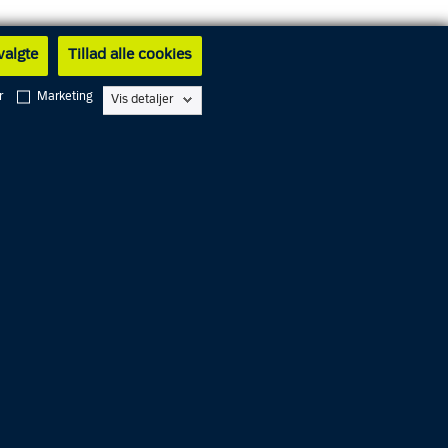
 valgte
Tillad alle cookies
r
Marketing
Vis detaljer
Alarm
1
1
2
Service
1
1
4
English