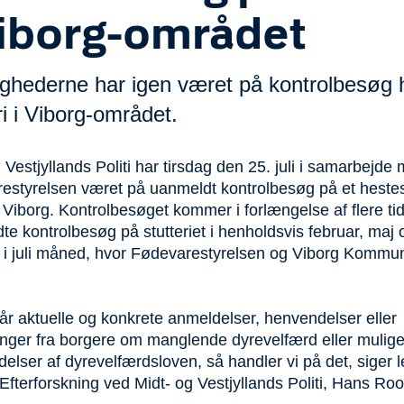
Viborg-området
ghederne har igen været på kontrolbesøg 
ri i Viborg-området.
 Vestjyllands Politi har tirsdag den 25. juli i samarbejde
estyrelsen været på uanmeldt kontrolbesøg på et hestest
 Viborg. Kontrolbesøget kommer i forlængelse af flere tid
e kontrolbesøg på stutteriet i henholdsvis februar, maj 
re i juli måned, hvor Fødevarestyrelsen og Viborg Komm
får aktuelle og konkrete anmeldelser, henvendelser eller
nger fra borgere om manglende dyrevelfærd eller mulig
elser af dyrevelfærdsloven, så handler vi på det, siger l
Efterforskning ved Midt- og Vestjyllands Politi, Hans Roo