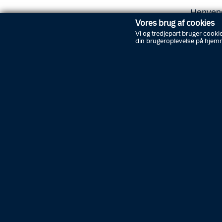
Henvende
speciala
Vores brug af cookies
Vi og tredjepart bruger cookie
din brugeroplevelse på hjem
I samar
iværksæt
forholde
Et kont
forskell
Disse på
kontrol
”Vi er b
efterfor
den her 
samarbe
Stor o