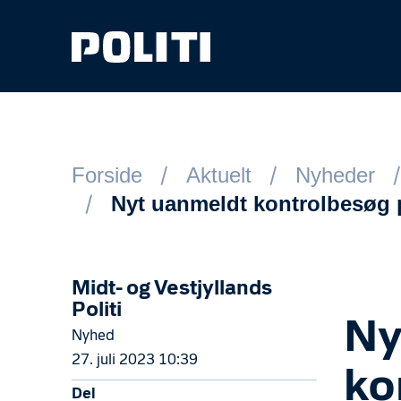
Spring til hovedindhold
Forside
Aktuelt
Nyheder
Nyt uanmeldt kontrolbesøg p
Midt- og Vestjyllands
Politi
Ny
Nyhed
27. juli 2023 10:39
ko
Del