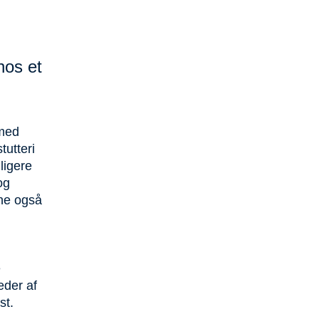
hos et
 med
utteri
ligere
og
une også
e
eder af
st.