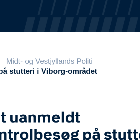
Midt- og Vestjyllands Politi
å stutteri i Viborg-området
t uanmeldt
ntrolbesøg på stutt