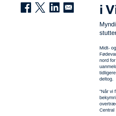
i 
Myndi
stutte
Midt- og
Fødevar
nord for
uanmeldt
tidlige
deltog.
”Når vi 
bekymri
overtræd
Central 