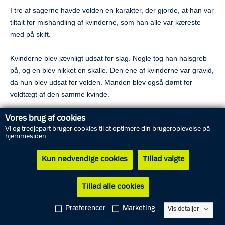
I tre af sagerne havde volden en karakter, der gjorde, at han var
tiltalt for mishandling af kvinderne, som han alle var kæreste
med på skift.
Kvinderne blev jævnligt udsat for slag. Nogle tog han halsgreb
på, og en blev nikket en skalle. Den ene af kvinderne var gravid,
da hun blev udsat for volden. Manden blev også dømt for
voldtægt af den samme kvinde.
Vores brug af cookies
I tre af sagerne har det desuden været anklagemyndighedens
Vi og tredjepart bruger cookies til at optimere din brugeroplevelse på
opfattelse, at manden udsatte kvinderne for psykisk vold, men
hjemmesiden.
retten valgte kun at finde manden skyldig i to af forholdene. De
to kvinder blev udsat for krænkende og nedladende sprogbrug
Kun nødvendige cookies
Tillad valgte
og manden ville samtidigt bestemme, hvem kvinderne måttes
omgås, og krævede at få mobiltelefoner, så han kunne tjekke
Tillad alle cookies
deres sociale medier.
Præferencer
Marketing
Vis detaljer
"Det er en sag om meget grov og nedværdigende fysisk og