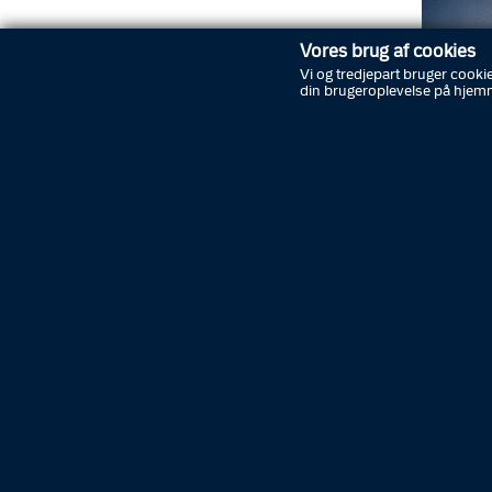
Vores brug af cookies
Vi og tredjepart bruger cookie
din brugeroplevelse på hjem
En 28-år
bag omf
Det er s
periode 
3.230 k