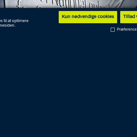
Kun nødvendige cookies
Tillad
s til at optimere
mesiden.
Præference
ig mand fra Fyn er tirsdag blevet idømt 10 års fængsel f
attende indsmugling af hash til Danmark.
ket ved Retten i Odense, hvor den 28-årige tilstod, at ha
fra oktober 2022 til juni 2023 som bagmand var ansvarlig
g hash blev indsmuglet til Danmark fra udlandet.