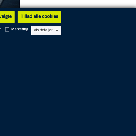
 valgte
Tillad alle cookies
r
Marketing
Vis detaljer
or at stå
n i en
 for, at