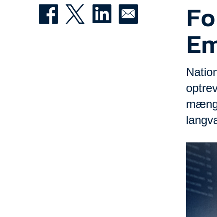
Fo
Em
Nation
optre
mængd
langva