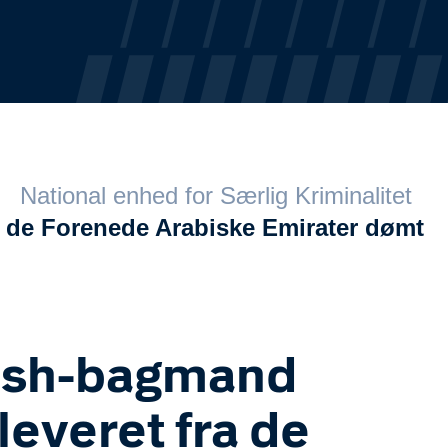
National enhed for Særlig Kriminalitet
 de Forenede Arabiske Emirater dømt
sh-bagmand
leveret fra de