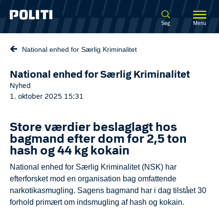
Spring til hovedindhold
Søg
Menu
National enhed for Særlig Kriminalitet
National enhed for Særlig Kriminalitet
Nyhed
1. oktober 2025 15:31
Store værdier beslaglagt hos
bagmand efter dom for 2,5 ton
hash og 44 kg kokain
National enhed for Særlig Kriminalitet (NSK) har
efterforsket mod en organisation bag omfattende
narkotikasmugling. Sagens bagmand har i dag tilstået 30
forhold primært om indsmugling af hash og kokain.