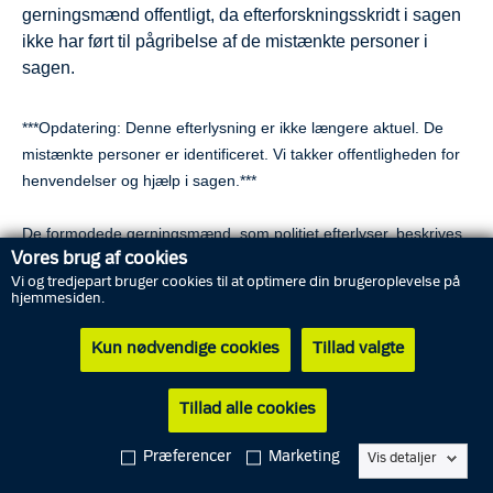
gerningsmænd offentligt, da efterforskningsskridt i sagen
ikke har ført til pågribelse af de mistænkte personer i
sagen.
***Opdatering: Denne efterlysning er ikke længere aktuel. De
mistænkte personer er identificeret. Vi takker offentligheden for
henvendelser og hjælp i sagen.***
De formodede gerningsmænd, som politiet efterlyser, beskrives
Vores brug af cookies
som:
Vi og tredjepart bruger cookies til at optimere din brugeroplevelse på
hjemmesiden.
[Signalement fjernet]
Kun nødvendige cookies
Tillad valgte
”Vold i det offentlige rum er helt uacceptabelt, og gæster i
Jomfru Ane Gade skal kunne nyde en glad aften i byen uden at
Tillad alle cookies
blive udsat for vold. Vi offentliggør nu beskrivelser og en række
overvågningsbilleder af de mistænkte mænd i sagen i håbet om,
Præferencer
Marketing
Vis detaljer
at offentligheden kan hjælpe med at identificere dem,” siger