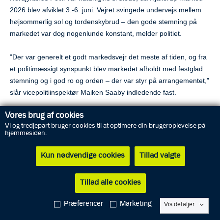
2026 blev afviklet 3.-6. juni. Vejret svingede undervejs mellem
højsommerlig sol og tordenskybrud – den gode stemning på
markedet var dog nogenlunde konstant, melder politiet.
”Der var
generelt et godt markedsvejr det meste af tiden, og fra
et politimæssigt synspunkt blev markedet afholdt med festglad
stemning og i god ro og orden – der var styr på arrangementet,”
slår vicepolitiinspektør Maiken Saaby indledende fast.
Vores brug af cookies
”– Når det er sagt, så ved vi også godt erfaringsmæssigt, at når
Vi og tredjepart bruger cookies til at optimere din brugeroplevelse på
så mange mennesker samles – og der drikkes en del alkohol –
hjemmesiden.
så bliver der også noget uro, hvor vi som politi må skride ind.
Det var også tilfældet på Hjallerup Marked.”
Kun nødvendige cookies
Tillad valgte
Vicepolitiinspektøren fremhæver:
Tillad alle cookies
”Vi har noteret os fem voldssager fra markedet; her falder fire af
Præferencer
Marketing
Vis detaljer
dem under straffelovens § 244, og én af dem under § 245, dvs.