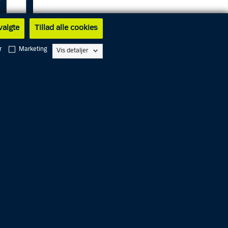
 valgte
Tillad alle cookies
r
Marketing
Vis detaljer
og at der