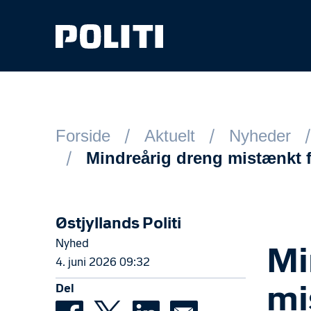
Spring til hovedindhold
Forside
Aktuelt
Nyheder
Mindreårig dreng mistænkt f
Østjyllands Politi
Nyhed
Mi
4. juni 2026 09:32
Del
mi