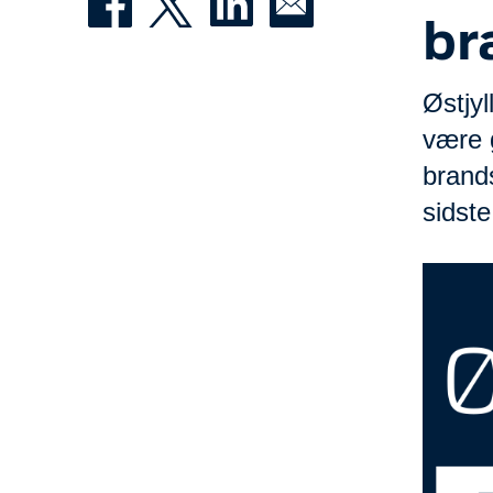
br
Østjyl
være 
brands
sidste