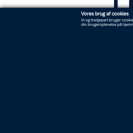
Vores brug af cookies
Vi og tredjepart bruger cookie
din brugeroplevelse på hjem
Foto: Øst
Politiet
anmelde
konstate
var fors
Adresse
efterfo