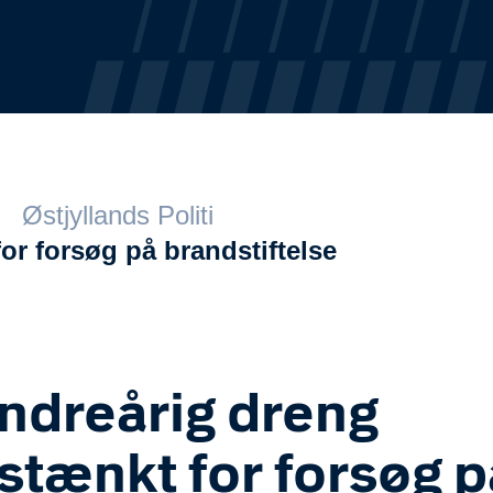
Østjyllands Politi
or forsøg på brandstiftelse
ndreårig dreng
stænkt for forsøg p