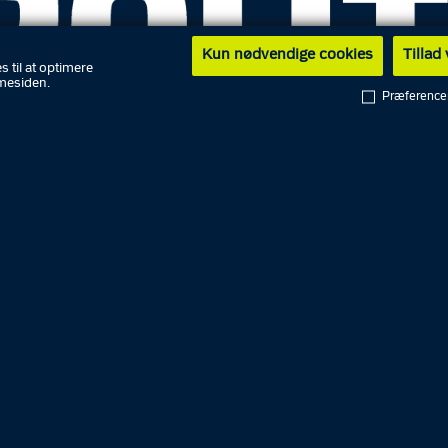
Kun nødvendige cookies
Tillad
s til at optimere
mesiden.
Præference
jyllands Politi
 rykkede natten til den 26. maj ud til adressen efter en
lse om indbrud, men da betjentene kom frem, kunne de
re, at der var hældt benzin ud flere steder i bygningen, 
øgt at sætte ild til det.
n huser blandt andet en moské, og det har indgået i
rskningen af sagen.