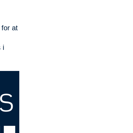
for at
 i