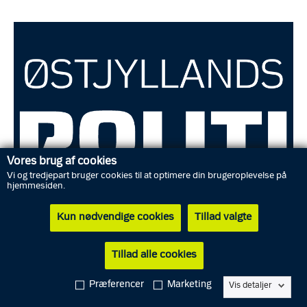
Vores brug af cookies
Vi og tredjepart bruger cookies til at optimere din brugeroplevelse på
hjemmesiden.
Kun nødvendige cookies
Tillad valgte
Foto: Østjyllands Politi
Tillad alle cookies
Efterforskningen af et alvorligt færdselsuheld fra onsdag
Præferencer
Marketing
formiddag den 14. januar 2026 nærmer sig sin afslutning, da
Vis detaljer
politiet blandt andet for nyligt har modtaget de endelige svar på