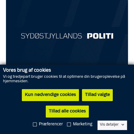
Vores brug af cookies
Vi og tredjepart bruger cookies til at optimere din brugeroplevelse på
hjemmesiden.
Kun nødvendige cookies
Tillad valgte
Ifølge tiltalen har den 29-årige mand gennem en periode fra
december 2021 til august 2024 udsat en 34-årig kvinde for
psykisk vold på lokaliteter i København, Middelfart og Fredericia.
Tillad alle cookies
Præferencer
Marketing
Vis detaljer
Tiltalen om psykisk vold efter straffelovens § 243 omfatter blandt
andet påstande om, at manden kontrollerede parrets fælles