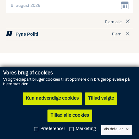
Fjern alle
Fyns Politi
Fjern
Vores brug af cookies
Abonnér
RSS-feed
Vi og tredjepart bruger cookies til at optimere din brugeroplevelse på
hjemmesiden.
7. august 2026 08:49
Kun nødvendige cookies
Tillad valgte
Fyns Politi
Brand i ejendom ved Vindegade
Tillad alle cookies
Der har været en brand i en ejendom på hjørnet af
Vindegade og Klostergade i Odense C. Branden er slukket
Præferencer
Marketing
Vis detaljer
og beboerne er evakueret. Umiddelbart er ingen personer