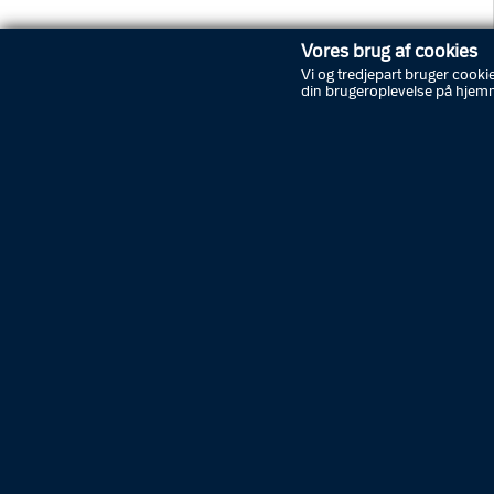
Politi Update
Vores brug af cookies
Korte meddelelser om aktuelle
Vi og tredjepart bruger cookie
din brugeroplevelse på hjem
hændelser af politimæssig operativ
karakter.
Arrangementer
Begivenheder, hvor du kan møde
politiet, fx til karriereaftener eller til
forberedende arrangementer på
Politiskolen.