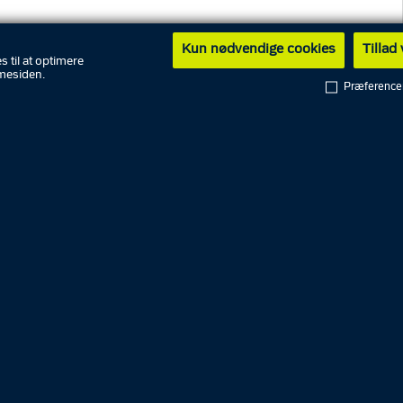
Nyheder
Kun nødvendige cookies
Tillad
Beredskabsmeddelelser, nyheder,
s til at optimere
mesiden.
efterlysninger, fremlysninger,
Præference
pressemeddelelser og
servicemeddelelser.
Hittegods og tyvekoster
Aktuelle fremlysninger af hittegods
og tyvekoster, der er beslaglagt fx i
forbindelse med ransagninger.