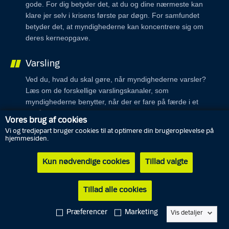
gode. For dig betyder det, at du og dine nærmeste kan
klare jer selv i krisens første par døgn. For samfundet
betyder det, at myndighederne kan koncentrere sig om
deres kerneopgave.
Varsling
Ved du, hvad du skal gøre, når myndighederne varsler?
Læs om de forskellige varslingskanaler, som
myndighederne benytter, når der er fare på færde i et
område.
Vores brug af cookies
Vi og tredjepart bruger cookies til at optimere din brugeroplevelse på
Ekstremt vejr
hjemmesiden.
Indimellem rammes Danmark af ekstremt vejr, som fx
Kun nødvendige cookies
Tillad valgte
orkaner eller voldsom nedbør. Læs hvad du skal gøre.
Tillad alle cookies
Energi, it og tele
Samfundet er afhængigt af strøm, telefonforbindelser og
Præferencer
Marketing
Vis detaljer
internet. Derfor kan det få konsekvenser i hele samfundet,