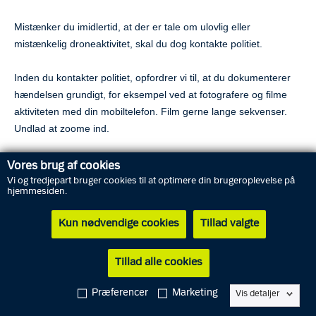
Mistænker du imidlertid, at der er tale om ulovlig eller
mistænkelig droneaktivitet, skal du dog kontakte politiet.
Inden du kontakter politiet, opfordrer vi til, at du dokumenterer
hændelsen grundigt, for eksempel ved at fotografere og filme
aktiviteten med din mobiltelefon. Film gerne lange sekvenser.
Undlad at zoome ind.
Når du har dokumentet hændelsen med foto og video, skal du
Vores brug af cookies
ringe 1-1-4, hvor politiet blandt andet vil spørge dig om:
Vi og tredjepart bruger cookies til at optimere din brugeroplevelse på
hjemmesiden.
Hvor og hvornår har du observeret dronen?
Kun nødvendige cookies
Tillad valgte
Hvordan ser dronen ud?
Hvor stor er dronen?
Tillad alle cookies
Har dronen vinger eller rotorer?
Præferencer
Marketing
Er der lys på dronen? Hvilke farver?
Vis detaljer
Er der andre kendetegn?