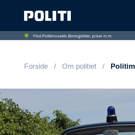
Spring til hovedindhold
Find Politimuseets åbningstider, priser m.m.
Forside
Om politiet
Politi