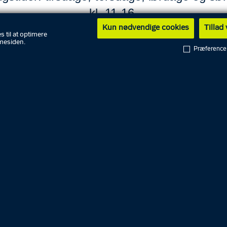
kl. 11-16.
Kun nødvendige cookies
Tillad
s til at optimere
mesiden.
Præference
Besøg
Praktisk information om museet,
herunder åbningstider og faste
udstillinger.
Om Politimuseet
Læs museets historie, rekvirer
billeder, donér genstande eller
kontakt museet.