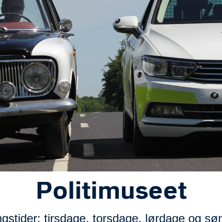
Politimuseet
gstider: tirsdage, torsdage, lørdage og s