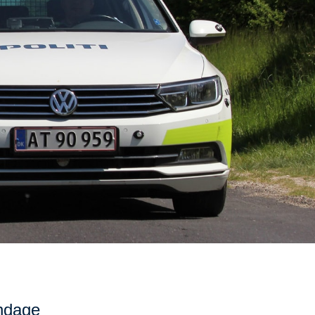
øndage