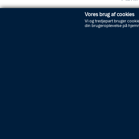
Vores brug af cookies
Vi og tredjepart bruger cookie
din brugeroplevelse på hjem
Sommerferie på
Politimuseet
Kom forbi Politimuseet til en
sommer fuld af historie,
kriminalgåder og oplevelser
Rundvisninger
Kom på rundvisning på Politimuseet,
på Københavns Politigård eller i
Nørrebros gader.