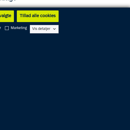
 valgte
Tillad alle cookies
r
Marketing
Vis detaljer
Skoletjenesten
Undervisningsforløb for elever i
grundskolen og på
ungdomsuddannelserne.
Særudstillinger
Læs mere om museets aktuelle og
tidligere særudstillinger.