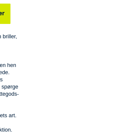
er
briller,
sen hen
lede.
ts
g spørge
ittegods-
ets art.
ktion.