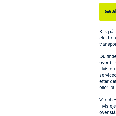
Se a
Klik på 
elektron
transpo
Du find
over bill
Hvis du 
service
efter de
eller jo
Vi opbev
Hvis eje
ovenståe