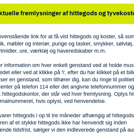
ktuelle fremlysninger af hittegods og tyvekost
ovenstående link for at få vist hittegods og koster, så som 
ik, møbler og interiør, punge og tasker, smykker, sølvtøj,
rtmidler, ure, værktøj og haveredskaber m.m.
er information om hver enkelt genstand ved at holde mu
edet eller ved at klikke på 'i', efter du har klikket på et bil
ser en genstand, som tilhører dig, kan du ringe til politie
center på telefon 114 eller det angivne telefonnummer o
t hittegodskontor, der står ved hver fremlysning. Oplys h
urnalnummeret, hvis oplyst, ved henvendelse.
arer hittegods i op til tre måneder afhængig af hittegods
ren af et stykke hittegods ikke har henvendt sig inden
nde tidsfrist, sælger vi den indleverede genstand på au