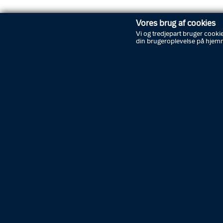
Læs
Vores brug af cookies
Vi og tredjepart bruger cookie
din brugeroplevelse på hjem
Abonnér på nyheder
Driftsstatus
Kontakt politiet
Tip politiet
Job i politiet
K
Presse