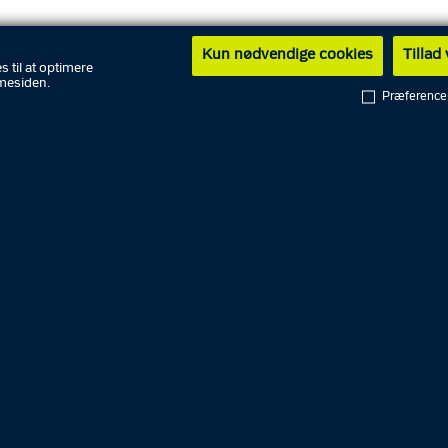
 mere om reglerne for hittegods
Kun nødvendige cookies
Tillad
s til at optimere
mesiden.
Præference
English
PET
Rigspolitiet
Politikredse
National enhed for Særlig
riminalitet
Hvidvasksekretariatet