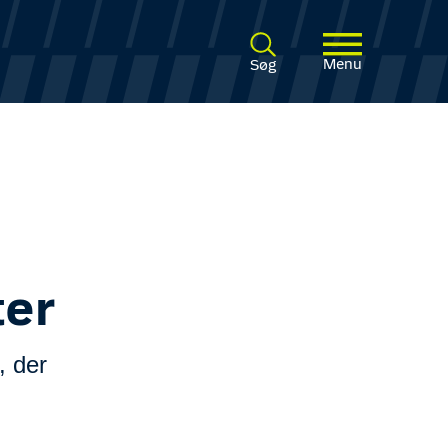
Menu
Søg
ter
, der