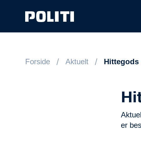
Spring til hovedindhold
Forside
Aktuelt
Hittegods
Hi
Aktuel
er bes