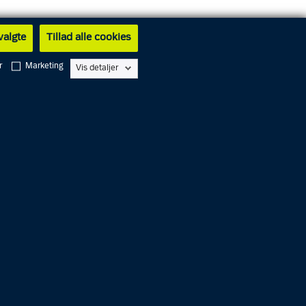
 valgte
Tillad alle cookies
r
Marketing
Vis detaljer
Alarm
1
1
2
Service
1
1
4