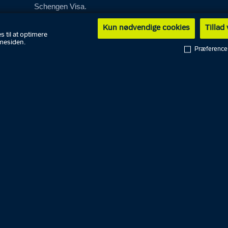
Schengen Visa.
Kun nødvendige cookies
Tillad
s til at optimere
mesiden.
Transport af farligt gods
Præference
Ansøg om dispensation fra tvangsruter og
tilladelse til eller underretning om
aflæsning af farligt gods, og find oversigt
over tvangsruter i landets politikredse.
Bestil en betjent
Anmod politiet om at komme ud til en
færdselskontrol, holde foredrag eller være
til stede ved større arrangementer.