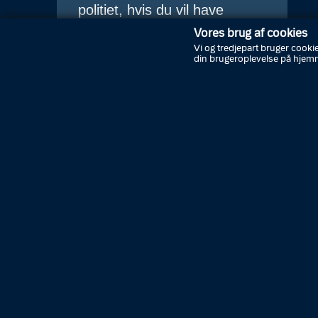
politiet, hvis du vil have
efterladte cykler eller
Vores brug af cookies
Vi og tredjepart bruger cookie
knallerter afhentet.
din brugeroplevelse på hjem