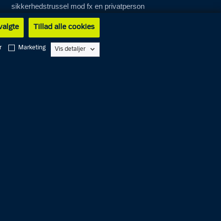
sikkerhedstrussel mod fx en privatperson
eller forening.
 valgte
Tillad alle cookies
Øvrige indberetninger og
r
Marketing
Vis detaljer
tilladelser
Det kræver en tilladelse fra politiet for bl.a.
at flage med udenlandske flag, færdes i en
nattelivszone som forbudsdømt, indrejse i
et konfliktområde eller rekvirere gift.