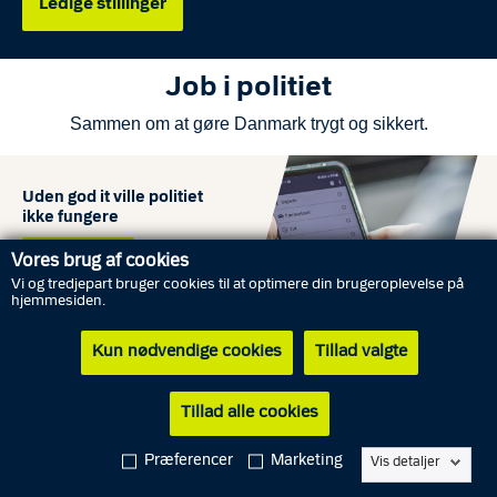
Ledige stillinger
Job i politiet
Sammen om at gøre Danmark trygt og sikkert.
Uden god it ville politiet
ikke fungere
Vores brug af cookies
Læs mere
Vi og tredjepart bruger cookies til at optimere din brugeroplevelse på
hjemmesiden.
Kun nødvendige cookies
Tillad valgte
Jurister er afgørende for
politiets arbejde
Tillad alle cookies
Se film
Præferencer
Marketing
Vis detaljer