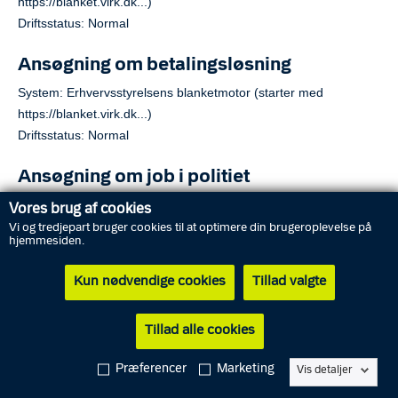
https://blanket.virk.dk...)
Driftsstatus: Normal
Ansøgning om betalingsløsning
System: Erhvervsstyrelsens blanketmotor (starter med
https://blanket.virk.dk...)
Driftsstatus: Normal
Ansøgning om job i politiet
System: job.politi.dk
Vores brug af cookies
Driftsstatus: Normal
Vi og tredjepart bruger cookies til at optimere din brugeroplevelse på
hjemmesiden.
Ansøgning om våbentilladelse
Kun nødvendige cookies
Tillad valgte
System: Erhvervsstyrelsens blanketmotor (starter med
https://blanket.virk.dk...)
Tillad alle cookies
Driftsstatus: Normal
Præferencer
Marketing
Vis detaljer
Ansøgning om øvrige tilladelser