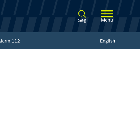
Menu
Søg
Alarm
112
English