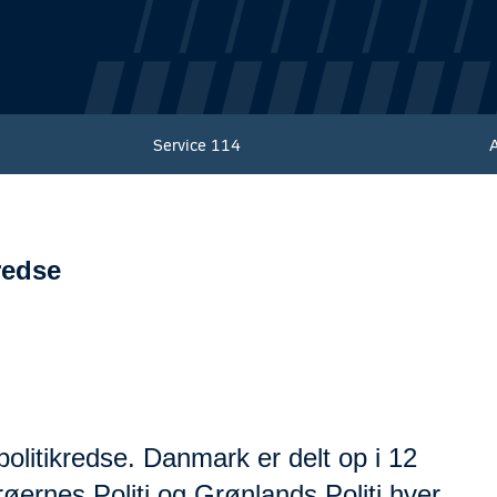
Service
114
redse
politikredse. Danmark er delt op i 12
øernes Politi og Grønlands Politi hver