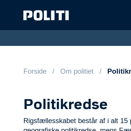
Spring til hovedindhold
Forside
Om politiet
Politik
Politikredse
Rigsfællesskabet består af i alt 15 
geografiske politikredse, mens Fær