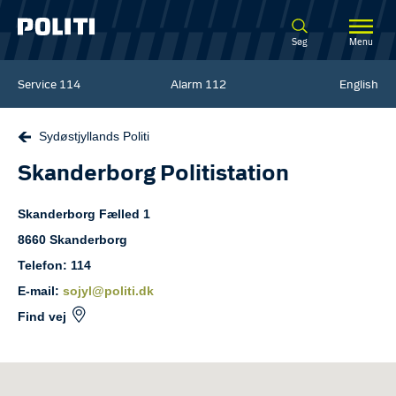
Spring til hovedindhold
Søg
Menu
Service
114
Alarm
112
English
Sydøstjyllands Politi
Skanderborg Politistation
Skanderborg Fælled
1
8660
Skanderborg
Telefon: 114
E-mail:
sojyl@politi.dk
Find vej