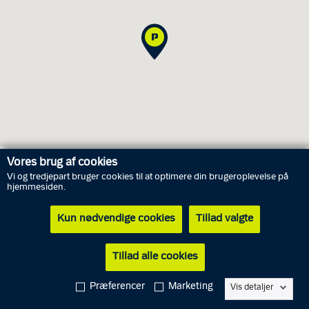
Vores brug af cookies
Vi og tredjepart bruger cookies til at optimere din brugeroplevelse på
Åbningstider
hjemmesiden.
Kun nødvendige cookies
Tillad valgte
Fredag
7. august
10.00 - 13.00
Lørdag
8. august
Lukket
Tillad alle cookies
Søndag
9. august
Lukket
Præferencer
Marketing
Vis detaljer
Mandag
10. august
10.00 - 13.00