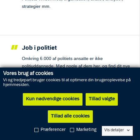
strategier mm.
Job i politiet
Omkring 6.000 af politiets ansatte er ikke
politiuddannede. Mød nogle af dem her, og find dit nye
job.
Vores brug af cookies
Vi og tredjepart bruger cookies til at optimere din brugeroplevelse på
hjemmesiden.
Kun nødvendige cookies
Tillad valgte
Politiskolen
Tillad alle cookies
Du udvikler dig mentalt og fysisk under vores
politiuddannelser. De giver dig et helstøbt fundament
Præferencer
Marketing
Vis detaljer
for din fremtid og åbner mange karriereveje.