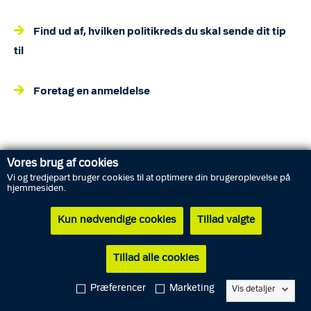
Find ud af, hvilken politikreds du skal sende dit tip
til
Foretag en anmeldelse
Vores brug af cookies
Vi og tredjepart bruger cookies til at optimere din brugeroplevelse på
Oplysninger om din henvendelse
hjemmesiden.
Kun nødvendige cookies
Tillad valgte
Vælg emne *
Tillad alle cookies
Præferencer
Marketing
Vis detaljer