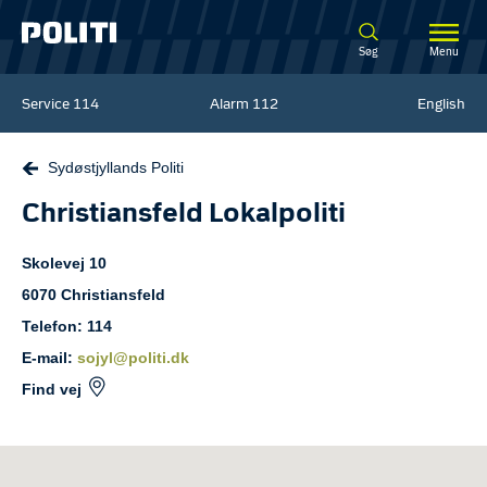
Spring til hovedindhold
Søg
Menu
Service
114
Alarm
112
English
Sydøstjyllands Politi
Christiansfeld Lokalpoliti
Skolevej
10
6070
Christiansfeld
Telefon: 114
E-mail:
sojyl@politi.dk
Find vej