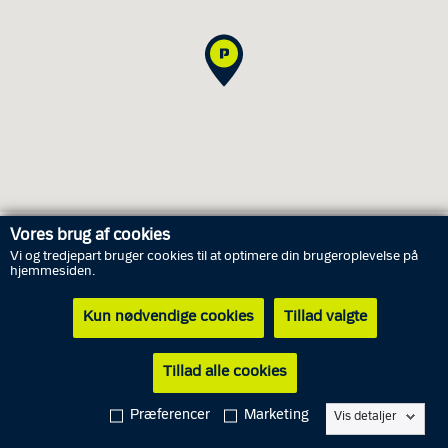
Vores brug af cookies
Vi og tredjepart bruger cookies til at optimere din brugeroplevelse på
Åbningstider
hjemmesiden.
Kun nødvendige cookies
Tillad valgte
Mandag
10. august
Lukket
Tirsdag
11. august
Lukket
Tillad alle cookies
Onsdag
12. august
Lukket
Præferencer
Marketing
Vis detaljer
Torsdag
13. august
Lukket