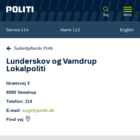
Spring til hovedindhold
Søg
Menu
Service
114
Alarm
112
English
Sydøstjyllands Politi
Lunderskov og Vamdrup
Lokalpoliti
Idrætsvej
3
6580
Vamdrup
Telefon: 114
E-mail:
sojyl@politi.dk
Find vej