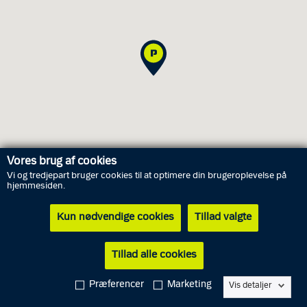
Vores brug af cookies
Vi og tredjepart bruger cookies til at optimere din brugeroplevelse på
hjemmesiden.
Åbningstider
Kun nødvendige cookies
Tillad valgte
Lørdag
8. august
Lukket
Tillad alle cookies
Søndag
9. august
Lukket
Mandag
10. august
Lukket
Præferencer
Marketing
Vis detaljer
Tirsdag
11. august
Lukket