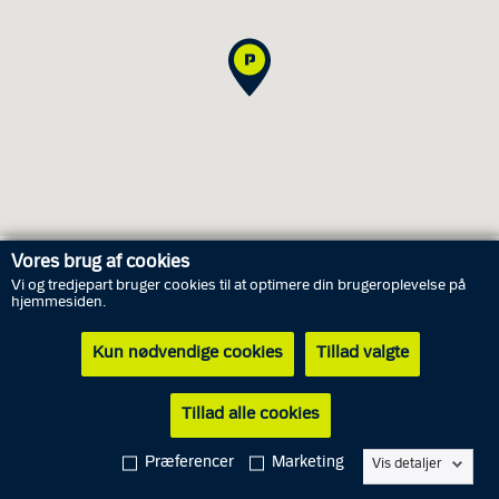
Vores brug af cookies
Vi og tredjepart bruger cookies til at optimere din brugeroplevelse på
Åbningstider
hjemmesiden.
Kun nødvendige cookies
Tillad valgte
Søndag
9. august
Lukket
Mandag
10. august
Lukket
Tillad alle cookies
Tirsdag
11. august
Lukket
Præferencer
Marketing
Vis detaljer
Onsdag
12. august
Lukket