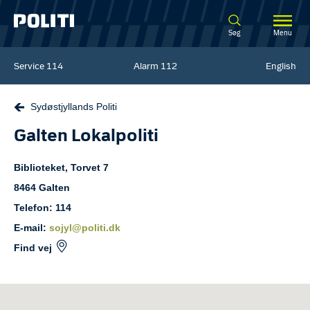
Spring til hovedindhold
Søg
Menu
Service
114
Alarm
112
English
Sydøstjyllands Politi
Galten Lokalpoliti
Biblioteket, Torvet
7
8464
Galten
Telefon: 114
E-mail:
sojyl@politi.dk
Find vej