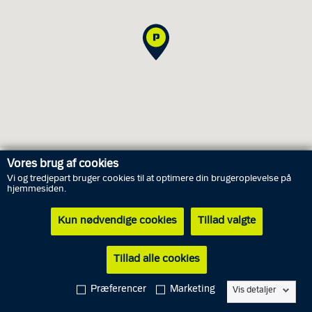
Vores brug af cookies
Vi og tredjepart bruger cookies til at optimere din brugeroplevelse på
Åbningstider
hjemmesiden.
Kun nødvendige cookies
Tillad valgte
Fredag
7. august
10.00 - 13.00
Lørdag
8. august
Lukket
Tillad alle cookies
Søndag
9. august
Lukket
Præferencer
Marketing
Vis detaljer
Mandag
10. august
10.00 - 15.00