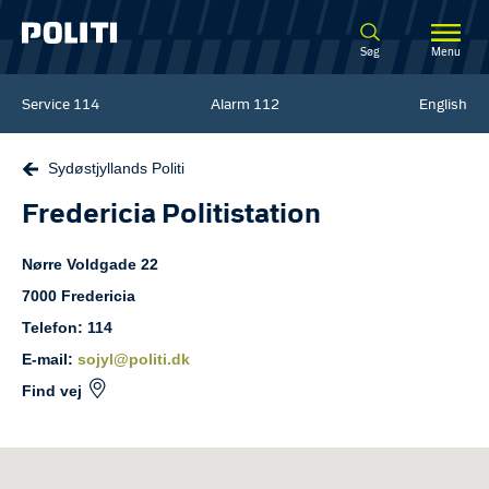
Spring til hovedindhold
Søg
Menu
Service
114
Alarm
112
English
Sydøstjyllands Politi
Fredericia Politistation
Nørre Voldgade
22
7000
Fredericia
Telefon: 114
E-mail:
sojyl@politi.dk
Find vej