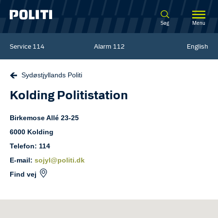
Spring til hovedindhold
Søg
Menu
Service
114
Alarm
112
English
Sydøstjyllands Politi
Kolding Politistation
Birkemose Allé
23-25
6000
Kolding
Telefon: 114
E-mail:
sojyl@politi.dk
Find vej