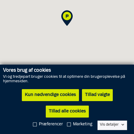
Vores brug af cookies
Vi og tredjepart bruger cookies til at optimere din brugeroplevelse på
Åbningstider
hjemmesiden.
Kun nødvendige cookies
Tillad valgte
Fredag
7. august
10.00 - 13.00
Lørdag
8. august
Lukket
Tillad alle cookies
Søndag
9. august
Lukket
Præferencer
Marketing
Vis detaljer
Mandag
10. august
10.00 - 15.00