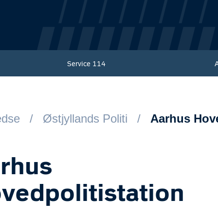
Service
114
redse
Østjyllands Politi
Aarhus Hove
rhus
vedpolitistation