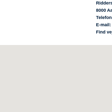
Ridder
8000
Aa
Telefon
E-mail
Find ve