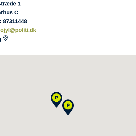
stræde
1
rhus C
: 87311448
:
ojyl@politi.dk
j