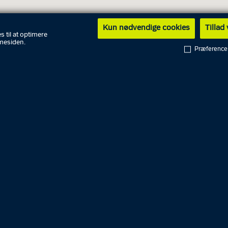
Kun nødvendige cookies
Tillad
s til at optimere
mesiden.
Præference
gstider for personlig henvendelse
8. august
08.00
9. august
08.00
g
10. august
08.00
11. august
08.00
12. august
08.00
13. august
08.00
14. august
08.00