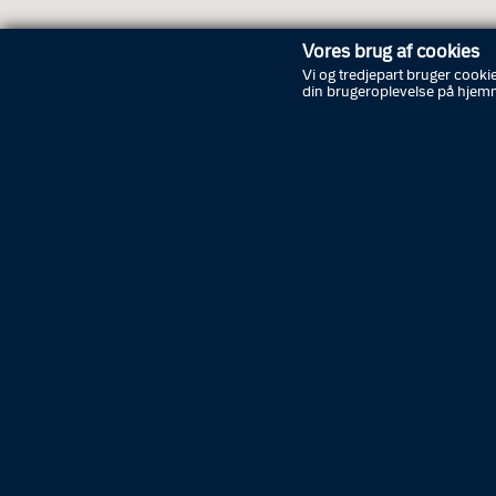
Vores brug af cookies
Vi og tredjepart bruger cookie
din brugeroplevelse på hjem
Åbnin
Lørdag
Søndag
Manda
Tirsdag
Onsdag
Torsdag
Fredag