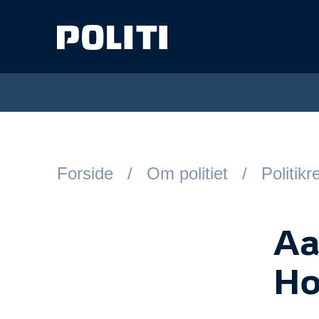
Spring til hovedindhold
Forside
Om politiet
Politik
Aa
Ho