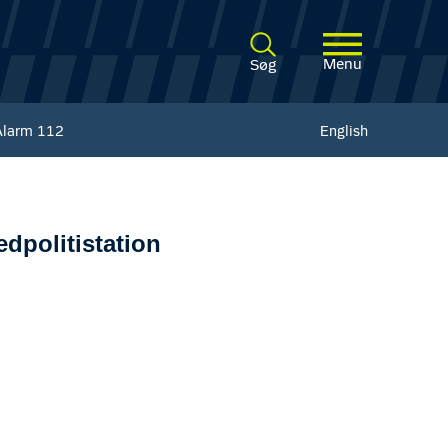
Menu
Søg
Alarm
112
English
dpolitistation