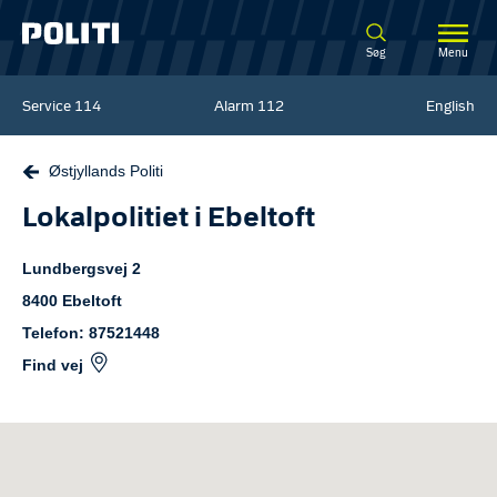
Spring til hovedindhold
Søg
Menu
Service
114
Alarm
112
English
Østjyllands Politi
Lokalpolitiet i Ebeltoft
Lundbergsvej
2
8400
Ebeltoft
Telefon: 87521448
Find vej