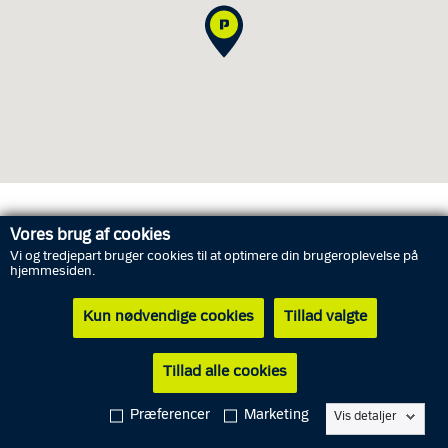
Træffetider
Vores brug af cookies
Vi og tredjepart bruger cookies til at optimere din brugeroplevelse på
hjemmesiden.
Fredag
7. august
Lukket
Kun nødvendige cookies
Tillad valgte
Lørdag
8. august
Lukket
Søndag
9. august
Lukket
Tillad alle cookies
Mandag
10. august
10.00 - 12.00
Præferencer
Marketing
Vis detaljer
Tirsdag
11. august
10.00 - 12.00