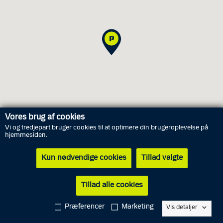
Vores brug af cookies
Vi og tredjepart bruger cookies til at optimere din brugeroplevelse på
hjemmesiden.
Åbningstider
Kun nødvendige cookies
Tillad valgte
Søndag
9. august
Lukket
Tillad alle cookies
Mandag
10. august
10.00 - 15.00
Tirsdag
11. august
10.00 - 15.00
Præferencer
Marketing
Vis detaljer
Onsdag
12. august
10.00 - 15.00