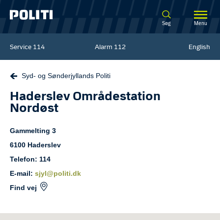
Spring til hovedindhold
Søg
Menu
Service
114
Alarm
112
English
Syd- og Sønderjyllands Politi
Haderslev Områdestation
Nordøst
Gammelting
3
6100
Haderslev
Telefon: 114
E-mail:
sjyl@politi.dk
Find vej