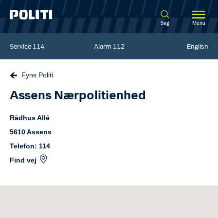
Spring til hovedindhold
Søg
Menu
Service
114
Alarm
112
English
Fyns Politi
Assens Nærpolitienhed
Rådhus Allé
5610
Assens
Telefon: 114
Find vej