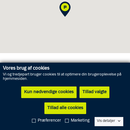
Åbningstider
Vores brug af cookies
Vi og tredjepart bruger cookies til at optimere din brugeroplevelse på
hjemmesiden.
Torsdag
6. august
Lukket
Kun nødvendige cookies
Tillad valgte
Fredag
7. august
09.00 - 12.00
Lørdag
8. august
Lukket
Tillad alle cookies
Søndag
9. august
Lukket
Præferencer
Marketing
Vis detaljer
Mandag
10. august
09.00 - 15.00