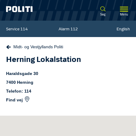
Spring til hovedindhold
Søg
Menu
Service
114
Alarm
112
English
Midt- og Vestjyllands Politi
Herning Lokalstation
Haraldsgade
30
7400
Herning
Telefon: 114
Find vej