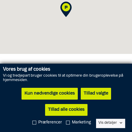
Åbningstider for personlig henvendelse
Vores brug af cookies
Vi og tredjepart bruger cookies til at optimere din brugeroplevelse på
hjemmesiden.
Fredag
7. august
10.00 - 14.00
Kun nødvendige cookies
Tillad valgte
Lørdag
8. august
Lukket
Søndag
9. august
Lukket
Tillad alle cookies
Mandag
10. august
10.00 - 14.00
Præferencer
Marketing
Vis detaljer
Tirsdag
11. august
10.00 - 14.00