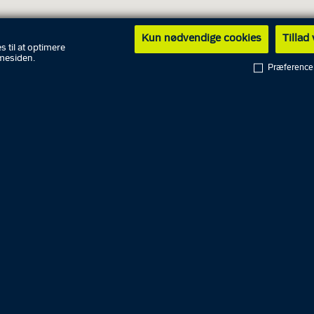
Kun nødvendige cookies
Tillad
s til at optimere
mesiden.
gstider
Præference
8. august
9. august
g
10. august
10.00
11. august
10.00
12. august
10.00
13. august
10.00
14. august
10.00
15. august
16. august