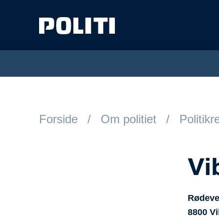
Spring til hovedindhold
Forside
Om politiet
Politik
Vi
Rødeve
8800
Vi