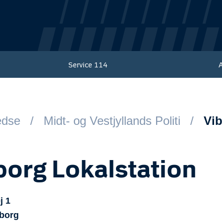
Service
114
redse
Midt- og Vestjyllands Politi
Vib
borg Lokalstation
j
1
borg