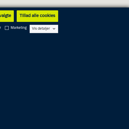
 valgte
Tillad alle cookies
r
Marketing
Vis detaljer
Lukket
Lukket
 - 14.00
 - 14.00
 - 14.00
 - 17.00
 - 14.00
Lukket
Lukket