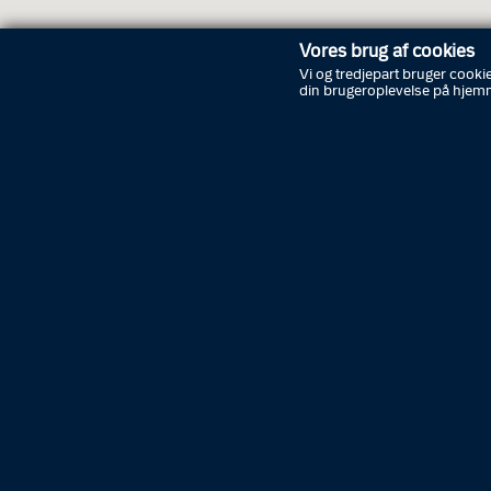
Vores brug af cookies
Vi og tredjepart bruger cookie
din brugeroplevelse på hjem
Åbnin
Lørdag
Søndag
Manda
Tirsdag
Onsdag
Torsdag
Fredag
Lørdag
Søndag