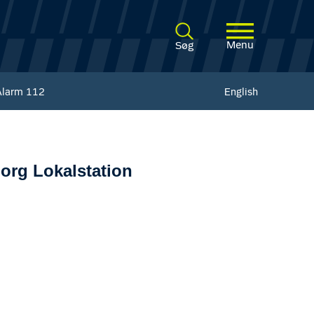
Menu
Søg
Alarm
112
English
org Lokalstation