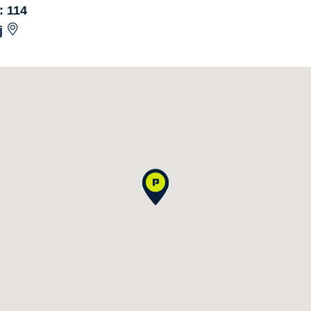
: 114
j