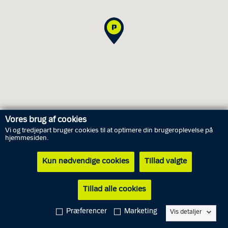
Vores brug af cookies
Vi og tredjepart bruger cookies til at optimere din brugeroplevelse på
Åbningstider for personlige henvendelser
hjemmesiden.
Kun nødvendige cookies
Tillad valgte
Torsdag
6. august
Lukket
Fredag
7. august
Lukket
Tillad alle cookies
Lørdag
8. august
Lukket
Præferencer
Marketing
Vis detaljer
Søndag
9. august
Lukket