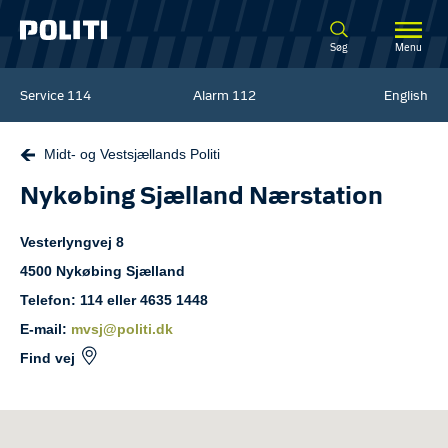
Spring til hovedindhold
Søg
Menu
Service
114
Alarm
112
English
Midt- og Vestsjællands Politi
Nykøbing Sjælland Nærstation
Vesterlyngvej
8
4500
Nykøbing Sjælland
Telefon: 114 eller 4635 1448
E-mail:
mvsj@politi.dk
Find vej