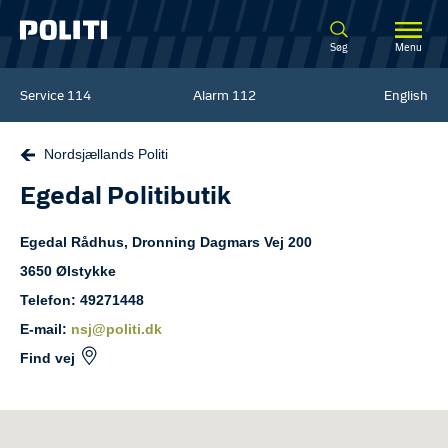
Spring til hovedindhold
Søg
Menu
Service
114
Alarm
112
English
Nordsjællands Politi
Egedal Politibutik
Egedal Rådhus, Dronning Dagmars Vej
200
3650
Ølstykke
Telefon: 49271448
E-mail:
nsj@politi.dk
Find vej