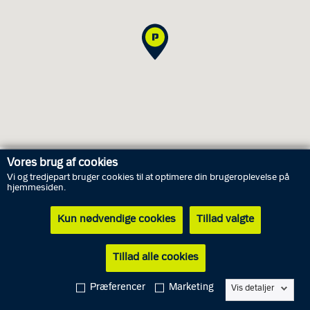
Vores brug af cookies
Vi og tredjepart bruger cookies til at optimere din brugeroplevelse på
Åbningstider for personlig henvendelse
hjemmesiden.
Kun nødvendige cookies
Tillad valgte
Torsdag
6. august
15.30 - 17.30
Fredag
7. august
Lukket
Tillad alle cookies
Lørdag
8. august
Lukket
Præferencer
Marketing
Vis detaljer
Søndag
9. august
Lukket