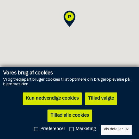
Vores brug af cookies
Vi og tredjepart bruger cookies til at optimere din brugeroplevelse på
Åbningstider for personlig henvendelse
hjemmesiden.
Kun nødvendige cookies
Tillad valgte
Lørdag
8. august
Lukket
Søndag
9. august
Lukket
Tillad alle cookies
Mandag
10. august
09.00 - 13.00
Præferencer
Marketing
Vis detaljer
Tirsdag
11. august
09.00 - 13.00