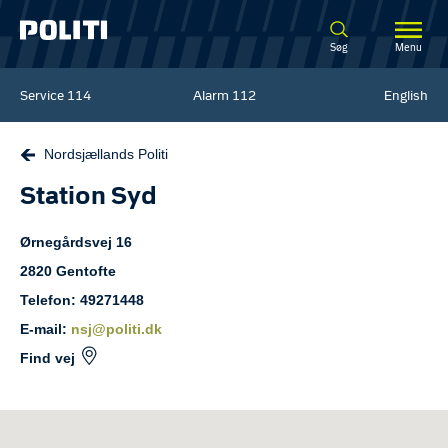
Spring til hovedindhold
Søg
Menu
Service
114
Alarm
112
English
Nordsjællands Politi
Station Syd
Ørnegårdsvej
16
2820
Gentofte
Telefon: 49271448
E-mail:
nsj@politi.dk
Find vej