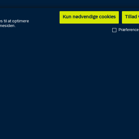
Kun nødvendige cookies
Tillad
s til at optimere
vstransport.
mesiden.
Præference
English
PET
Rigspolitiet