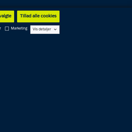
 valgte
Tillad alle cookies
r
Marketing
Vis detaljer
Alarm
1
1
2
Service
1
1
4