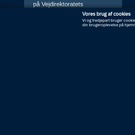
på Vejdirektoratets
hjemmeside:
Vores brug af cookies
Vi og tredjepart bruger cookie
vejdirektoratet.dk/faq/trafikant/erhver
din brugeroplevelse på hjem
Abonnér på nyheder
Driftsstatus
Kontakt politiet