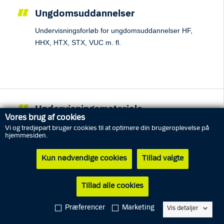
Ungdomsuddannelser
Undervisningsforløb for ungdomsuddannelser HF,
HHX, HTX, STX, VUC m. fl.
Undervisningsmateriale
Vores brug af cookies
Undervisningsmateriale til skoletjenestens
Vi og tredjepart bruger cookies til at optimere din brugeroplevelse på
hjemmesiden.
undervisningsforløb.
Kun nødvendige cookies
Tillad valgte
Tillad alle cookies
Praktisk information
Præferencer
Marketing
Vis detaljer
I Politimuseets skoletjeneste udbyder vi kvalitetsstærke