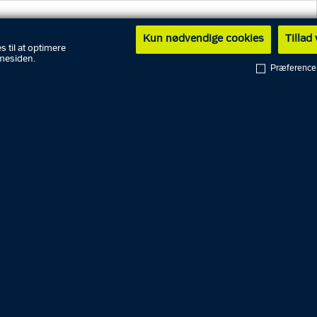
Kun nødvendige cookies
Tillad
Demokrati - frihed
s til at optimere
mesiden.
under kontrol?
Præference
Med udgangspunkt i virkelige
begivenheder og demokratiske
dilemmaer, zoomer vi ind på
demokratibegrebet.
English