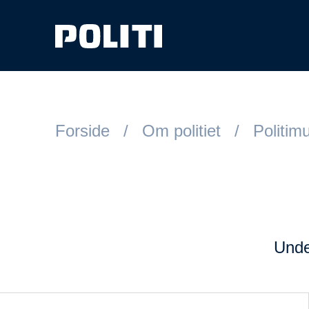
Spring til hovedindhold
Forside
Om politiet
Politim
Under