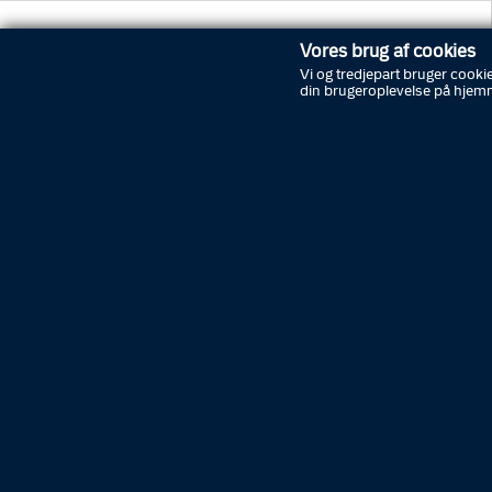
Vores brug af cookies
Ondskab?
Vi og tredjepart bruger cookie
din brugeroplevelse på hjem
Hvad er ondskab, hvorfor handler
nogle ondt, og kan man overhovedet
sige, at nogle mennesker er onde?
Abonnér på nyheder