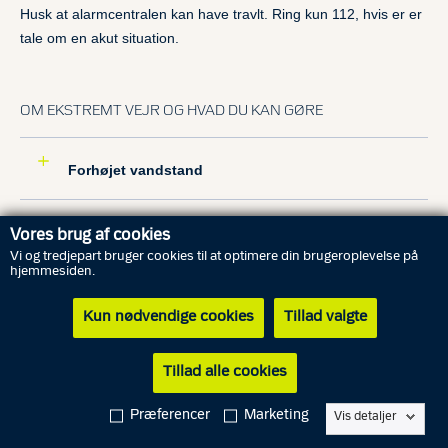
Husk at alarmcentralen kan have travlt. Ring kun 112, hvis er er
tale om en akut situation.
OM EKSTREMT VEJR OG HVAD DU KAN GØRE
Forhøjet vandstand
Kraftigt snefald og snestorm
Vores brug af cookies
Vi og tredjepart bruger cookies til at optimere din brugeroplevelse på
hjemmesiden.
Skybrud, regn, lyn og torden
Kun nødvendige cookies
Tillad valgte
Storme og orkaner
Tillad alle cookies
Præferencer
Marketing
Tæt tåge
Vis detaljer