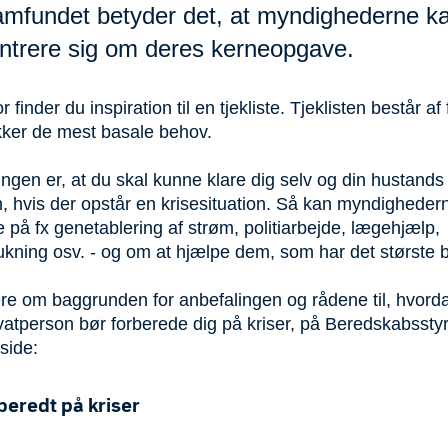
amfundet betyder det, at myndighederne k
ntrere sig om deres kerneopgave.
 finder du inspiration til en tjekliste. Tjeklisten består af 
ker de mest basale behov.
ngen er, at du skal kunne klare dig selv og din hustands
n, hvis der opstår en krisesituation. Så kan myndigheder
 på fx genetablering af strøm, politiarbejde, lægehjælp,
ukning osv. - og om at hjælpe dem, som har det største 
e om baggrunden for anbefalingen og rådene til, hvord
vatperson bør forberede dig på kriser, på Beredskabssty
side:
beredt på kriser