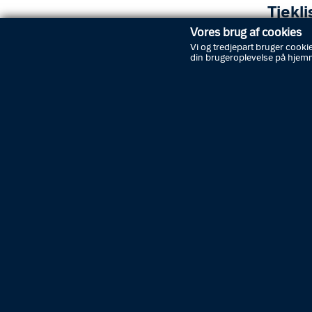
Tjekli
Vores brug af cookies
Vi og tredjepart bruger cookie
din brugeroplevelse på hjem
DRIKK
Tr
Ev
MAD
Ma