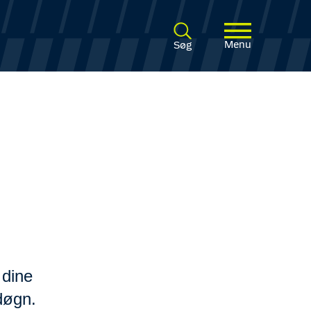
Menu
Søg
 dine
døgn.