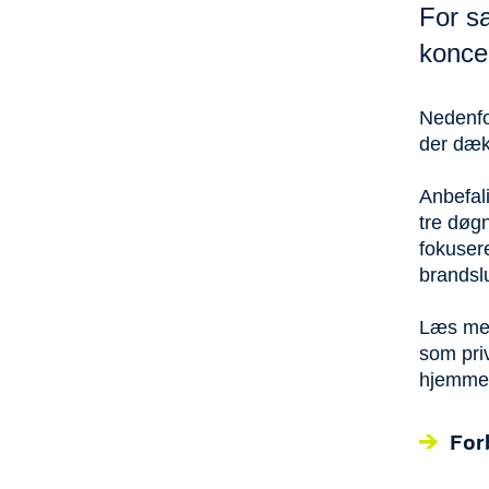
For s
konce
Nedenfor
der dæk
Anbefali
tre døg
fokusere
brandsl
Læs mer
som pri
hjemme
For