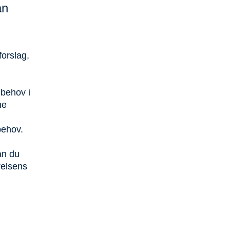
an
forslag,
 behov i
ne
behov.
an du
relsens