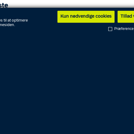
ste
Kun nødvendige cookies
Tillad
s til at optimere
mesiden.
Præference
EVAND
e liter vand per person per døgn
t. vand til husdyr
d til tre døgn, der er langtidsholdbar og let at tilberede