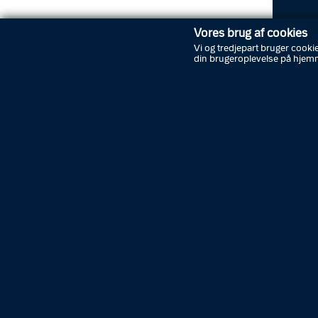
Vores brug af cookies
Vi og tredjepart bruger cookie
din brugeroplevelse på hjem
Under r
dage ved
erkendt
tidspunk
hovedet 