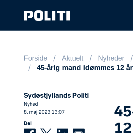
Spring til hovedindhold
Forside
Aktuelt
Nyheder
45-årig mand idømmes 12 år
Sydøstjyllands Politi
Nyhed
45
8. maj 2023 13:07
Del
12