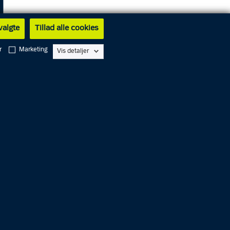
 valgte
Tillad alle cookies
r
Marketing
Vis detaljer
r 4
årige
et på
 i
e