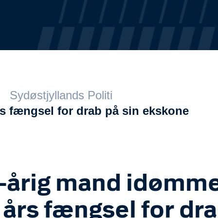
Sydøstjyllands Politi
s fængsel for drab på sin ekskone
-årig mand idømm
 års fængsel for dr