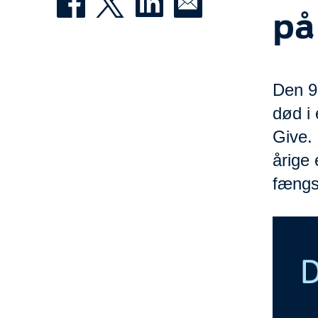
på
Den 9
død i
Give. 
årige
fængse