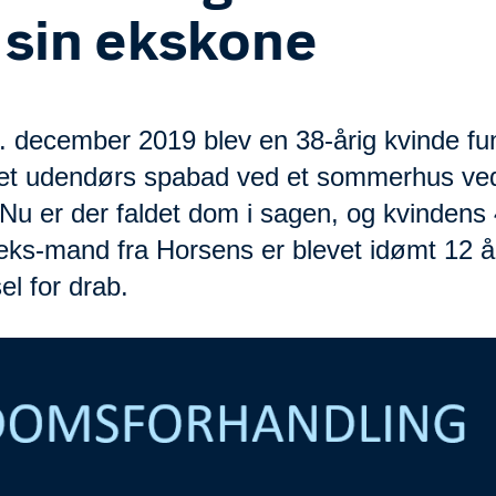
 sin ekskone
. december 2019 blev en 38-årig kvinde fu
 et udendørs spabad ved et sommerhus ve
Nu er der faldet dom i sagen, og kvindens 
 eks-mand fra Horsens er blevet idømt 12 å
l for drab.