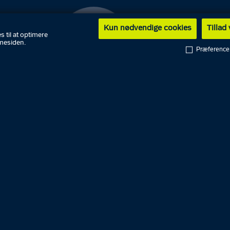
Kun nødvendige cookies
Tillad
s til at optimere
mesiden.
Præference
etssagen, der blev gennemført som en nævningesag ove
 Retten i Kolding, er der blevet afhørt 3 vidner. Den 45-
e på første retsdag, at han havde været ved sommerhus
tet for drabet, og at han havde slået den 38-årige kvinde
med en jernstang. Det var en ny forklaring, idet han ikk