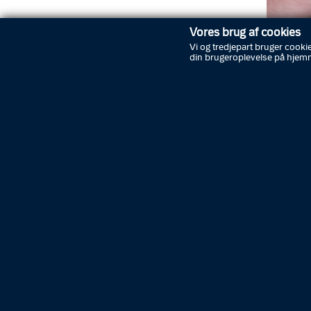
Vores brug af cookies
Vi og tredjepart bruger cookie
din brugeroplevelse på hjem
Podcas
I serien
til der 
Du komm
hører o
med vid
Tilsamm
rolle i 
retfærd