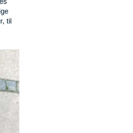
res
ige
 til