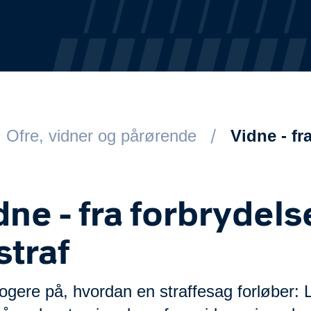
Ofre, vidner og pårørende
Vidne - fra
dne - fra forbrydels
 straf
logere på, hvordan en straffesag forløber: L