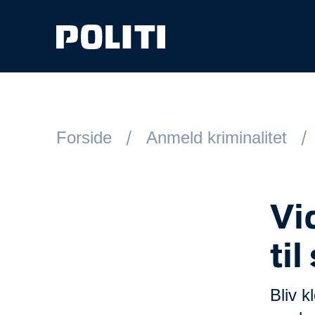
Spring til hovedindhold
Forside
Anmeld kriminalitet
Vi
til
Bliv k