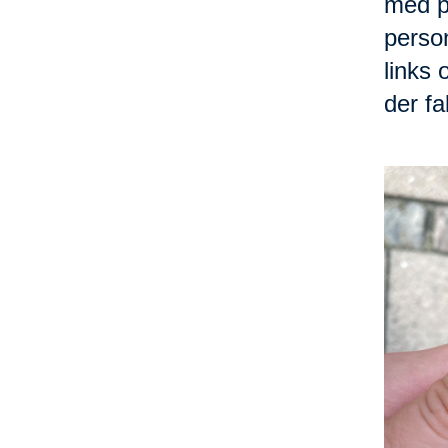
med p
person
links 
der fa