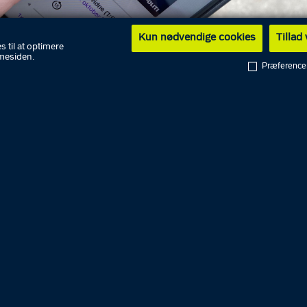
Kun nødvendige cookies
Tillad
s til at optimere
mesiden.
Præference
tserien Vidne - fra forbrydelse til straf
 hører du fem vidners personlige beretning, fra forbrydel
falder dom i sagen.
er helt tæt på de menneskelige skæbner og historiern
gså, hvordan politiet, forsvarere, anklagere og dommere 
ner.
en sætter de fokus på, hvorfor man som vidne har en væ
vores retssamfund, og hvordan man hjælper med til at sikr
ighed i Danmark ved at vidne.