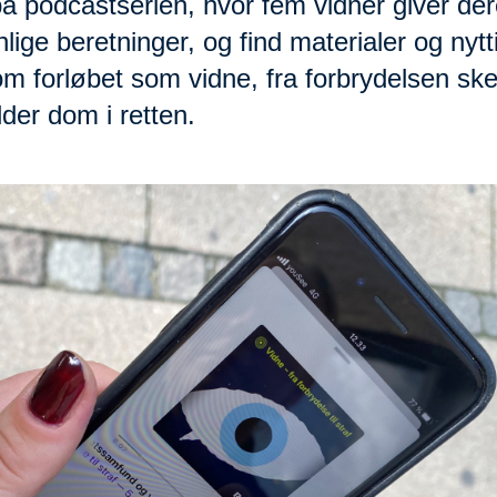
å podcastserien, hvor fem vidner giver de
lige beretninger, og find materialer og nytt
om forløbet som vidne, fra forbrydelsen sker,
lder dom i retten.