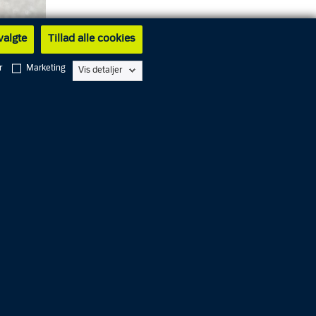
 valgte
Tillad alle cookies
r
Marketing
Vis detaljer
sen sker,
e bag og
arbejder
rdifuld
e ret og