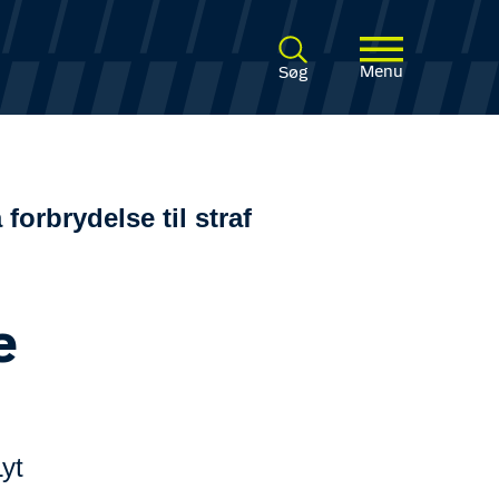
Menu
Søg
 forbrydelse til straf
e
yt