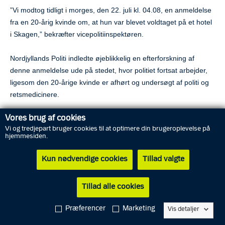
”Vi modtog tidligt i morges, den 22. juli kl. 04.08, en anmeldelse
fra en 20-årig kvinde om, at hun var blevet voldtaget på et hotel
i Skagen,” bekræfter vicepolitiinspektøren.
Nordjyllands Politi indledte øjeblikkelig en efterforskning af
denne anmeldelse ude på stedet, hvor politiet fortsat arbejder,
ligesom den 20-årige kvinde er afhørt og undersøgt af politi og
retsmedicinere.
Vores brug af cookies
”Dette efterforskningsarbejde har foreløbig ført frem til, at vi i
Vi og tredjepart bruger cookies til at optimere din brugeroplevelse på
morges ude på stedet har anholdt fire mænd med tilknytning til
hjemmesiden.
det hotelværelse, hvor overgrebet fandt sted,” siger Niels
Kronborg, der understreger, at Nordjyllands Politi – af hensynet
Kun nødvendige cookies
Tillad valgte
til efterforskningen og kvinden – ikke på nuværende tidspunkt
har mulighed for frigive yderligere detaljer fra efterforskernes
Tillad alle cookies
aktuelle undersøgelser i sagen.
Præferencer
Marketing
Vis detaljer
”Vi er stadig på et tidligt stadie i efterforskningen. Og vi har et