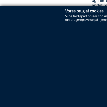
og i fle
andet m
Vores brug af cookies
To borg
Vi og tredjepart bruger cookie
til unds
din brugeroplevelse på hjem
Begge b
omstæn
En ung 
svært t
handlede
Politidi
uddele 
helt sær
også vær
borgere,
Sådan b
Borgere 
har vær
vurderin