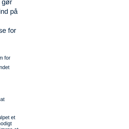
r gør
 ind på
e for
m for
andet
at
lpet et
modigt