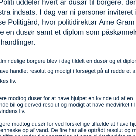
oliti uddeler hvert år dusør til borgere, de
tra indsats. I dag var ni personer inviteret
 Politigård, hvor politidirektør Arne Gram
te en dusør samt et diplom som påskønnels
handlinger.
almindelige borgere blev i dag tildelt en dusør og et diplo
have handlet resolut og modigt i forsøget på at redde et 
es liv.
ere modtog dusør for at have hjulpet en kvinde ud af en
e bil og derved resolut og modigt at have medvirket til 
indens liv.
gere modtog dusør for ved forskellige tilfælde at have hju
nneske op af vand. De fire har alle optrådt resolut og 