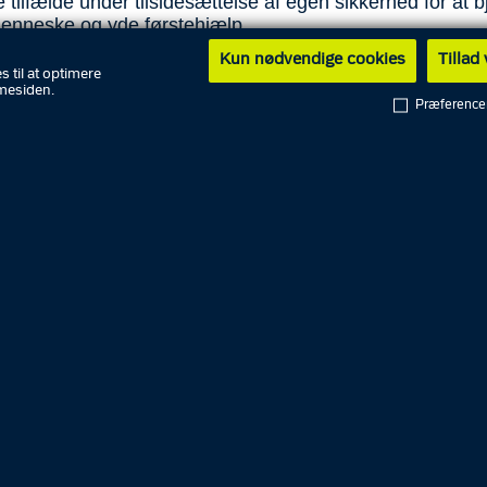
re tilfælde under tilsidesættelse af egen sikkerhed for at 
enneske og yde førstehjælp.
Kun nødvendige cookies
Tillad
ere modtog dusør for ved forskellige tilfælde at komme 
s til at optimere
ætning i forbindelse med brand i enten ejendom eller lejl
mesiden.
Præference
orgere handlede resolut og modigt under meget svære
digheder.
pige modtog dusør for uden ophold at søge og skaffe hjæl
ilskadekommen kvinde i forbindelse med en rideulykke. 
 modigt og resolut særligt henset til hendes unge alder.
rektør Arne Gram siger: ”Det er altid noget ganske særligt
dusør til borgerne. At give dem hånden og takke dem for
lige indsats er en stor ære for os her i Fyns Politi. Det ha
et i dag, hvor vi kunne sige et varm tak til ni heltemodi
 der i hver deres situation har handlet ekstraordinært”.
liver en borger indstillet til en dusør
bliver som hovedregel indstillet til dusør af en politians
et involveret i en hændelse, hvor den første og umiddel
g er, at en borger har gjort en ekstraordinær indsats og 