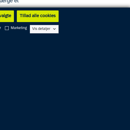
bjærge et
 valgte
Tillad alle cookies
borgere
ighed.
r
Marketing
Vis detaljer
p til en
Pigen
 at
 deres
r det
ge
at, som
bare
derfor