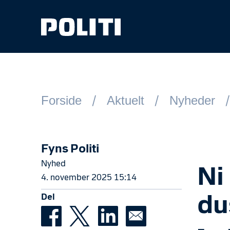
Spring til hovedindhold
Forside
Aktuelt
Nyheder
Fyns Politi
Nyhed
Ni
4. november 2025 15:14
Del
du