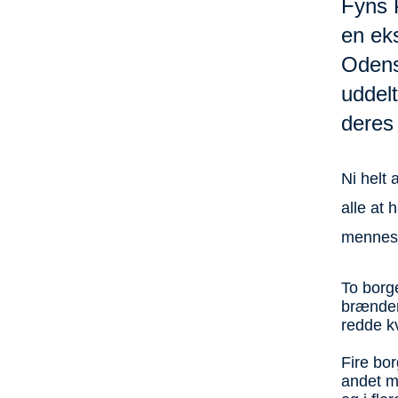
Fyns P
en eks
Odense
uddel
deres 
Ni helt 
alle at 
mennesk
To borg
brændend
redde kv
Fire bor
andet me