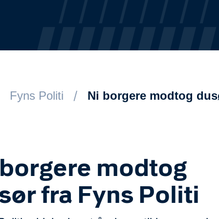
Fyns Politi
Ni borgere modtog dusø
 borgere modtog
sør fra Fyns Politi