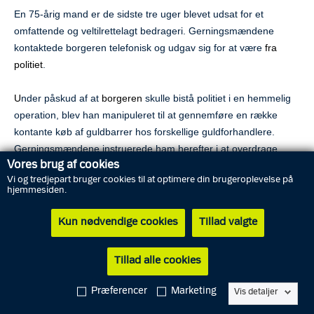
En 75-årig mand er de sidste tre uger blevet udsat for et
omfattende og veltilrettelagt bedrageri. Gerningsmændene
kontaktede borgeren telefonisk og udgav sig for at være
fra
politiet
.
U
nder påskud af at
borgeren
skulle bistå politiet i en hemmelig
operation, blev han manipuleret til at gennemføre en række
kontante køb af guldbarrer hos forskellige guldforhandlere.
Gerningsmændene instruerede ham herefter i at overdrage
Vores brug af cookies
guldet til dem.
Vi og tredjepart bruger cookies til at optimere din brugeroplevelse på
hjemmesiden.
På baggrund af en målrettet efterforskning anholdt Københavns
Politi tirsdag tre mænd, to med dansk statsborgerskab og en
Kun nødvendige cookies
Tillad valgte
med serbisk statsborgerskab på henholdsvis 28, 42 og 48 år.
Tillad alle cookies
De tre mænd er onsdag blevet fremstillet i grundlovsforhør,
sigtet for groft kontaktbedrageri for mindst 1,2 millioner kroner
.
Præferencer
Marketing
Vis detaljer
Den 28-årige og den 42-årige er blevet varetægtsfængslet i 27