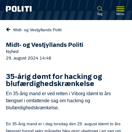
Spring til hovedindhold
Søg
Menu
Midt- og Vestjyllands Politi
Midt- og Vestjyllands Politi
Nyhed
29. august 2024 14:48
35-årig dømt for hacking og
blufærdighedskrænkelse
En 35-årig mand er ved retten i Viborg idømt to års
fængsel i omfattende sag om hacking og
blufærdighedskrænkelse.
En 35-årig mand er i dag torsdag den 29. august idømt to års
fængsel hvoraf seks måneder blev gjort ubetinget i en sag om