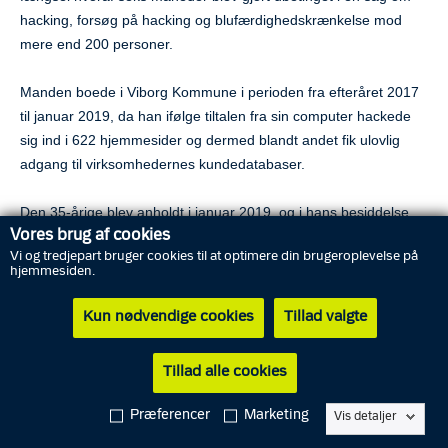
hacking, forsøg på hacking og blufærdighedskrænkelse mod
mere end 200 personer.
Manden boede i Viborg Kommune i perioden fra efteråret 2017
til januar 2019, da han ifølge tiltalen fra sin computer hackede
sig ind i 622 hjemmesider og dermed blandt andet fik ulovlig
adgang til virksomhedernes kundedatabaser.
Den 35-årige blev anholdt i januar 2019, og i hans besiddelse
Vores brug af cookies
fandt politiet mere end 4.000 intime billeder og videoer fra mere
Vi og tredjepart bruger cookies til at optimere din brugeroplevelse på
end 200 forskellige personer. Langt størstedelen kvinder. På en
hjemmesiden.
del af det private materiale fremstår personerne enten helt eller
delvist afklædte eller i en anden seksuel sammenhæng.
Kun nødvendige cookies
Tillad valgte
- Jeg er tilfreds med, at der nu bliver sat et foreløbigt punktum i
Tillad alle cookies
den her sag, som dels har været undervejs i en årrække., og
som også har mange forurettede, siger anklager Emil Nyborg
Præferencer
Marketing
Vis detaljer
fra ankalgemyndigheden ved Midt- og Vestjyllands Politi.