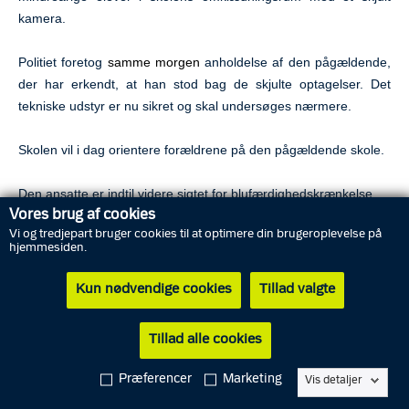
kamera.
Politiet foretog
samme morgen
anholdelse af den pågældende,
der har erkendt, at han stod bag de skjulte optagelser. Det
tekniske udstyr er nu sikret og skal undersøges nærmere.
Skolen vil i dag orientere forældrene på den pågældende skole.
Den ansatte er indtil videre sigtet for blufærdighedskrænkelse.
Vores brug af cookies
Vi og tredjepart bruger cookies til at optimere din brugeroplevelse på
”Vi er i opstarten af efterforskningen
,
og vi har endnu ikke det
hjemmesiden.
fulde overblik over, hvor mange børn, som er blevet filmet. Men
ud fra det, vi ved på nuværende tidspunkt, er der tale om elever
Kun nødvendige cookies
Tillad valgte
på 3. og 5. klassetrin”, siger vicepolitiinspektør Lars Krogsgaard.
Tillad alle cookies
Manden vil blive løsladt efter endt afhøring.
Præferencer
Marketing
Vis detaljer
Midt- og Vestsjællands Politi har ikke yderligere oplysninger i